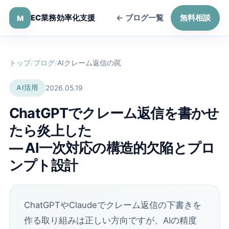
← ブログ一覧
無料相談
EC業務効率化支援
M
トップ
/
ブログ
/
AIクレーム返信の罠
AI活用
2026.05.19
ChatGPTでクレーム返信を書かせ
たら炎上した
― AI一次対応の構造的欠陥とプロ
ンプト設計
ChatGPTやClaudeでクレーム返信の下書きを
作る取り組みは正しい方向ですが、AIの精度