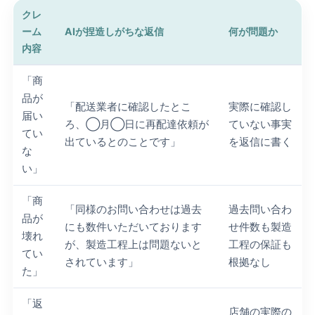
クレ
ーム
AIが捏造しがちな返信
何が問題か
内容
「商
品が
「配送業者に確認したとこ
実際に確認し
届い
ろ、◯月◯日に再配達依頼が
ていない事実
てい
出ているとのことです」
を返信に書く
な
い」
「商
「同様のお問い合わせは過去
過去問い合わ
品が
にも数件いただいております
せ件数も製造
壊れ
が、製造工程上は問題ないと
工程の保証も
てい
されています」
根拠なし
た」
「返
店舗の実際の