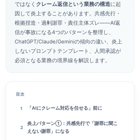
ではなく
クレーム返信という業務の構造
に起
因して炎上することがあります。共感先行・
根拠捏造・過剰謝罪・責任主体ズレ――AI返
信が事故になる4つのパターンを整理し、
ChatGPT/Claude/Geminiの傾向の違い、炎上
しないプロンプトテンプレート、人間承認が
必須となる業務の境界線を解説します。
目次
「AIにクレーム対応を任せる」前に
1
炎上パターン①：共感先行で「謝罪に聞こ
2
えない謝罪」になる