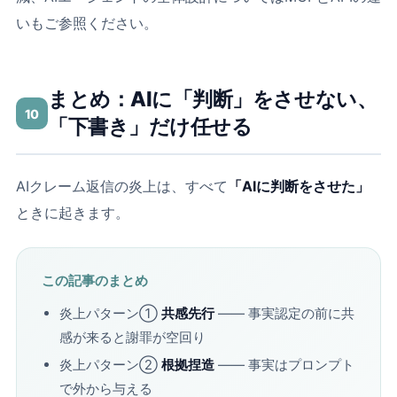
い
もご参照ください。
まとめ：AIに「判断」をさせない、
10
「下書き」だけ任せる
AIクレーム返信の炎上は、すべて
「AIに判断をさせた」
ときに起きます。
この記事のまとめ
炎上パターン①
共感先行
―― 事実認定の前に共
感が来ると謝罪が空回り
炎上パターン②
根拠捏造
―― 事実はプロンプト
で外から与える