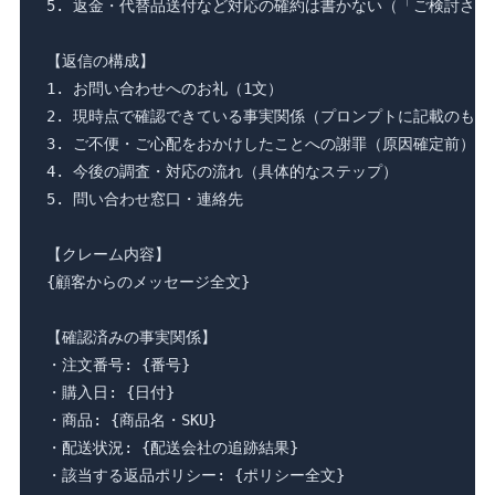
5. 返金・代替品送付など対応の確約は書かない（「ご検討させ
【返信の構成】

1. お問い合わせへのお礼（1文）

2. 現時点で確認できている事実関係（プロンプトに記載のものの
3. ご不便・ご心配をおかけしたことへの謝罪（原因確定前）

4. 今後の調査・対応の流れ（具体的なステップ）

5. 問い合わせ窓口・連絡先

【クレーム内容】

{顧客からのメッセージ全文}

【確認済みの事実関係】

・注文番号: {番号}

・購入日: {日付}

・商品: {商品名・SKU}

・配送状況: {配送会社の追跡結果}

・該当する返品ポリシー: {ポリシー全文}
