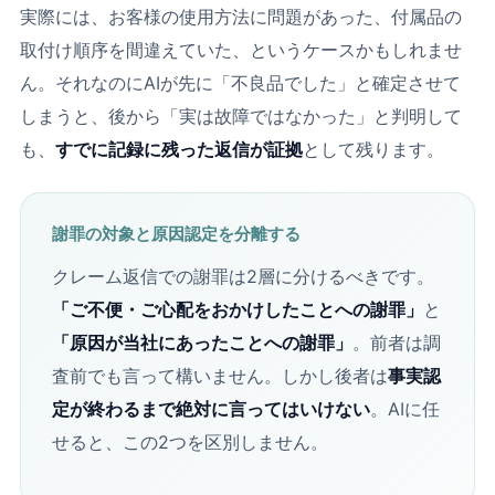
実際には、お客様の使用方法に問題があった、付属品の
取付け順序を間違えていた、というケースかもしれませ
ん。それなのにAIが先に「不良品でした」と確定させて
しまうと、後から「実は故障ではなかった」と判明して
も、
すでに記録に残った返信が証拠
として残ります。
謝罪の対象と原因認定を分離する
クレーム返信での謝罪は2層に分けるべきです。
「ご不便・ご心配をおかけしたことへの謝罪」
と
「原因が当社にあったことへの謝罪」
。前者は調
査前でも言って構いません。しかし後者は
事実認
定が終わるまで絶対に言ってはいけない
。AIに任
せると、この2つを区別しません。