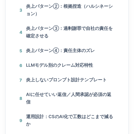
炎上パターン②：根拠捏造（ハルシネーシ
3
ョン）
炎上パターン③：過剰謝罪で自社の責任を
4
確定させる
炎上パターン④：責任主体のズレ
5
LLMモデル別のクレーム対応特性
6
炎上しないプロンプト設計テンプレート
7
AIに任せていい返信／人間承認が必須の返
8
信
運用設計：CSのAI化で工数はどこまで減る
9
か