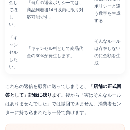
金し
「当店の返金ポリシーでは、
ポリシーと違
てほ
商品到着後14日以内に限り対
う数字を生成
し
応可能です」
する
い」
「キ
そんなルール
ャン
「キャンセル料として商品代
は存在しない
セル
金の30%が発生します」
のに金額を生
した
成
い」
これらの返信を顧客に送ってしまうと、
「店舗の正式回
答として」記録に残ります
。後から「実はそんなルール
はありませんでした」では撤回できません。消費者セン
ターに持ち込まれたら一発で負けます。