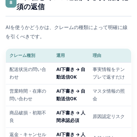
8
須の返信
AIを使うかどうかは、クレームの種類によって明確に線
を引くべきです。
クレーム種別
運用
理由
配送状況の問い合
AI下書き → 自
事実情報をテン
わせ
動送信OK
プレで返すだけ
営業時間・在庫の
AI下書き → 自
マスタ情報の照
問い合わせ
動送信OK
会
商品破損・初期不
AI下書き → 人
原因認定リスク
良
間承認必須
返金・キャンセル
AI下書き → 人