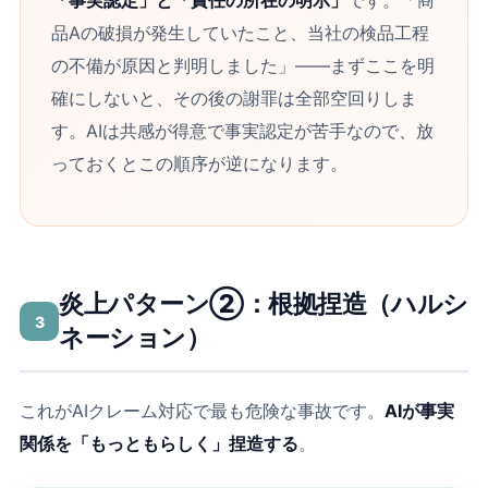
「事実認定」と「責任の所在の明示」
です。「商
品Aの破損が発生していたこと、当社の検品工程
の不備が原因と判明しました」――まずここを明
確にしないと、その後の謝罪は全部空回りしま
す。AIは共感が得意で事実認定が苦手なので、放
っておくとこの順序が逆になります。
炎上パターン②：根拠捏造（ハルシ
3
ネーション）
これがAIクレーム対応で最も危険な事故です。
AIが事実
関係を「もっともらしく」捏造する
。