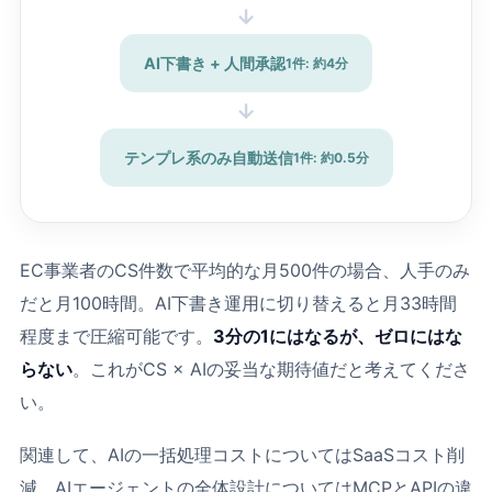
→
AI下書き + 人間承認
1件: 約4分
→
テンプレ系のみ自動送信
1件: 約0.5分
EC事業者のCS件数で平均的な月500件の場合、人手のみ
だと月100時間。AI下書き運用に切り替えると月33時間
程度まで圧縮可能です。
3分の1にはなるが、ゼロにはな
らない
。これがCS × AIの妥当な期待値だと考えてくださ
い。
関連して、AIの一括処理コストについては
SaaSコスト削
減
、AIエージェントの全体設計については
MCPとAPIの違