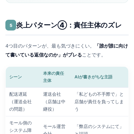
炎上パターン④：責任主体のズレ
5
4つ目のパターンが、最も気づきにくい。
「誰が誰に向け
て書いている返信なのか」がブレる
ことです。
本来の責任
シーン
AIが書きがちな主語
主体
配送遅延
運送会社
「私どもの不手際で」と
（運送会社
（店舗は中
店舗が責任を負ってしま
の問題）
継役）
う
モール側の
モール運営
「弊店のシステムにて」
システム障