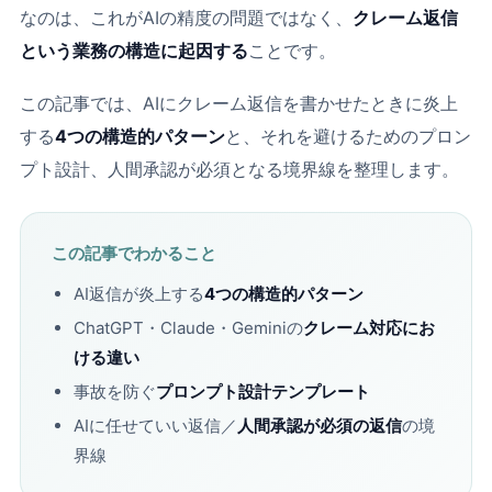
なのは、これがAIの精度の問題ではなく、
クレーム返信
という業務の構造に起因する
ことです。
この記事では、AIにクレーム返信を書かせたときに炎上
する
4つの構造的パターン
と、それを避けるためのプロン
プト設計、人間承認が必須となる境界線を整理します。
この記事でわかること
AI返信が炎上する
4つの構造的パターン
ChatGPT・Claude・Geminiの
クレーム対応にお
ける違い
事故を防ぐ
プロンプト設計テンプレート
AIに任せていい返信／
人間承認が必須の返信
の境
界線