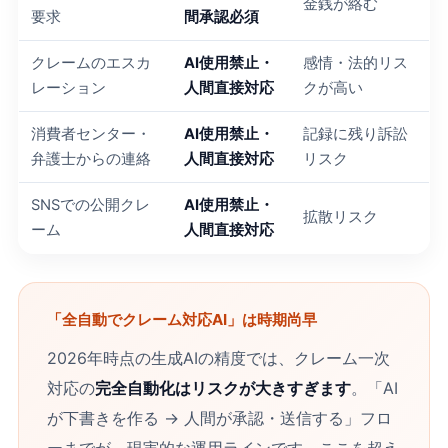
金銭が絡む
要求
間承認必須
クレームのエスカ
AI使用禁止・
感情・法的リス
レーション
人間直接対応
クが高い
消費者センター・
AI使用禁止・
記録に残り訴訟
弁護士からの連絡
人間直接対応
リスク
SNSでの公開クレ
AI使用禁止・
拡散リスク
ーム
人間直接対応
「全自動でクレーム対応AI」は時期尚早
2026年時点の生成AIの精度では、クレーム一次
対応の
完全自動化はリスクが大きすぎます
。「AI
が下書きを作る → 人間が承認・送信する」フロ