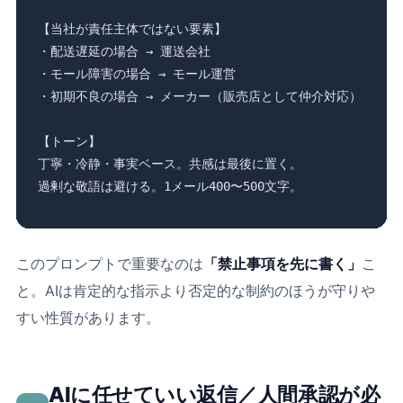
【当社が責任主体ではない要素】

・配送遅延の場合 → 運送会社

・モール障害の場合 → モール運営

・初期不良の場合 → メーカー（販売店として仲介対応）

【トーン】

丁寧・冷静・事実ベース。共感は最後に置く。

過剰な敬語は避ける。1メール400〜500文字。
このプロンプトで重要なのは
「禁止事項を先に書く」
こ
と。AIは肯定的な指示より否定的な制約のほうが守りや
すい性質があります。
AIに任せていい返信／人間承認が必