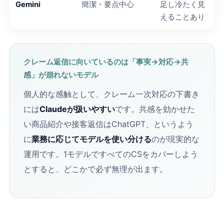
Gemini
簡潔・要点中心
足し冷たく見
えることあり
クレーム返信に向いているのは「事実→対応→共
感」が崩れないモデル
個人的な感触として、クレーム一次対応の下書き
には
Claudeが扱いやすい
です。共感を効かせた
い商品紹介や接客返信はChatGPT、というよう
に
業務に応じてモデルを使い分ける
のが現実的な
運用です。1モデルですべてのCSをカバーしよう
とすると、どこかで必ず無理が出ます。