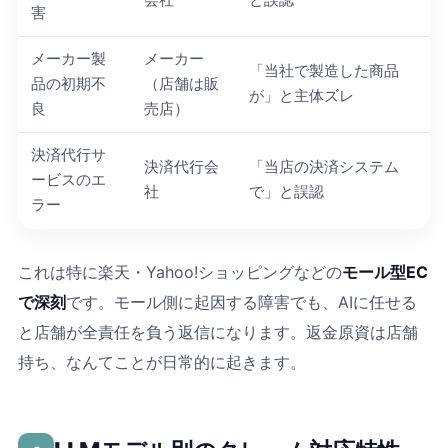
会社
と誤認
害
メーカー製
メーカー
「当社で製造した商品
品の初期不
（店舗は販
が」と主体ズレ
良
売店）
決済代行サ
決済代行会
「当店の決済システム
ービスのエ
社
で」と誤認
ラー
これは特に楽天・Yahoo!ショッピングなどの
モール型EC
で深刻
です。モール側に起因する障害でも、AIに任せる
と店舗が全責任を負う返信になります。返金原資は店舗
持ち、なんてことが日常的に起きます。