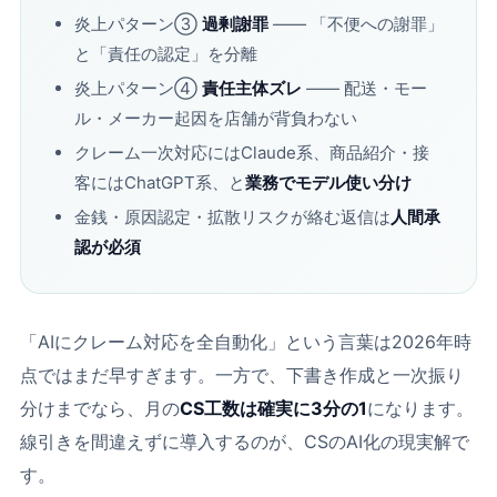
炎上パターン③
過剰謝罪
―― 「不便への謝罪」
と「責任の認定」を分離
炎上パターン④
責任主体ズレ
―― 配送・モー
ル・メーカー起因を店舗が背負わない
クレーム一次対応にはClaude系、商品紹介・接
客にはChatGPT系、と
業務でモデル使い分け
金銭・原因認定・拡散リスクが絡む返信は
人間承
認が必須
「AIにクレーム対応を全自動化」という言葉は2026年時
点ではまだ早すぎます。一方で、下書き作成と一次振り
分けまでなら、月の
CS工数は確実に3分の1
になります。
線引きを間違えずに導入するのが、CSのAI化の現実解で
す。