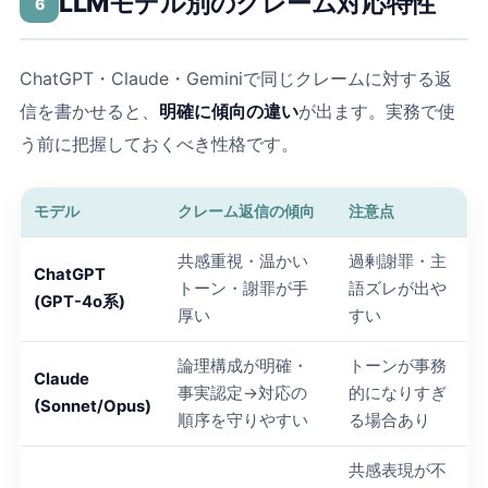
LLMモデル別のクレーム対応特性
6
ChatGPT・Claude・Geminiで同じクレームに対する返
信を書かせると、
明確に傾向の違い
が出ます。実務で使
う前に把握しておくべき性格です。
モデル
クレーム返信の傾向
注意点
共感重視・温かい
過剰謝罪・主
ChatGPT
トーン・謝罪が手
語ズレが出や
(GPT-4o系)
厚い
すい
論理構成が明確・
トーンが事務
Claude
事実認定→対応の
的になりすぎ
(Sonnet/Opus)
順序を守りやすい
る場合あり
共感表現が不