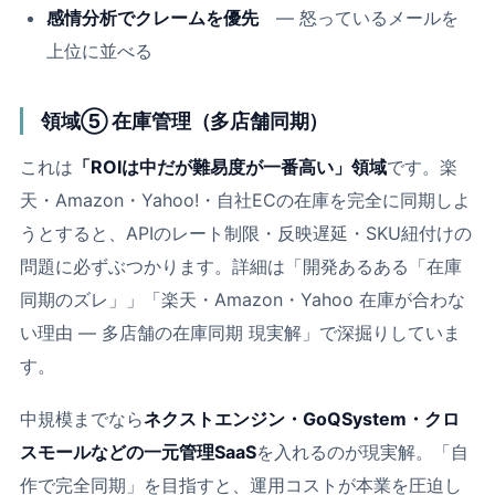
感情分析でクレームを優先
― 怒っているメールを
上位に並べる
領域⑤ 在庫管理（多店舗同期）
これは
「ROIは中だが難易度が一番高い」領域
です。楽
天・Amazon・Yahoo!・自社ECの在庫を完全に同期しよ
うとすると、APIのレート制限・反映遅延・SKU紐付けの
問題に必ずぶつかります。詳細は「
開発あるある「在庫
同期のズレ」
」「
楽天・Amazon・Yahoo 在庫が合わな
い理由 ― 多店舗の在庫同期 現実解
」で深掘りしていま
す。
中規模までなら
ネクストエンジン・GoQSystem・クロ
スモールなどの一元管理SaaS
を入れるのが現実解。「自
作で完全同期」を目指すと、運用コストが本業を圧迫し