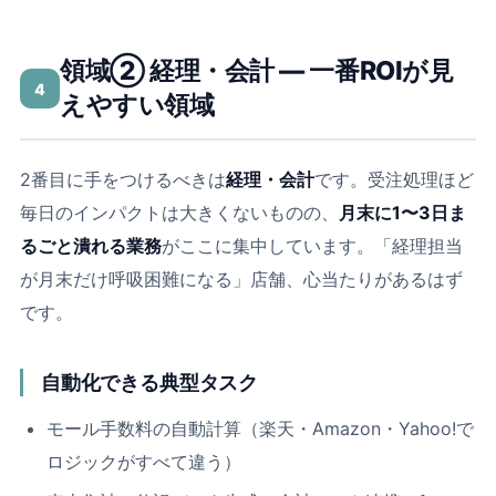
領域② 経理・会計 ― 一番ROIが見
4
えやすい領域
2番目に手をつけるべきは
経理・会計
です。受注処理ほど
毎日のインパクトは大きくないものの、
月末に1〜3日ま
るごと潰れる業務
がここに集中しています。「経理担当
が月末だけ呼吸困難になる」店舗、心当たりがあるはず
です。
自動化できる典型タスク
モール手数料の自動計算（楽天・Amazon・Yahoo!で
ロジックがすべて違う）