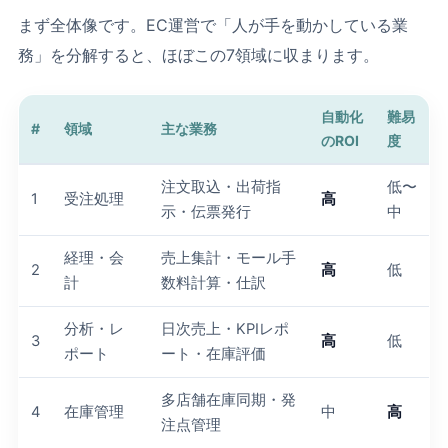
まず全体像です。EC運営で「人が手を動かしている業
務」を分解すると、ほぼこの7領域に収まります。
自動化
難易
#
領域
主な業務
のROI
度
注文取込・出荷指
低〜
1
受注処理
高
示・伝票発行
中
経理・会
売上集計・モール手
2
高
低
計
数料計算・仕訳
分析・レ
日次売上・KPIレポ
3
高
低
ポート
ート・在庫評価
多店舗在庫同期・発
4
在庫管理
中
高
注点管理