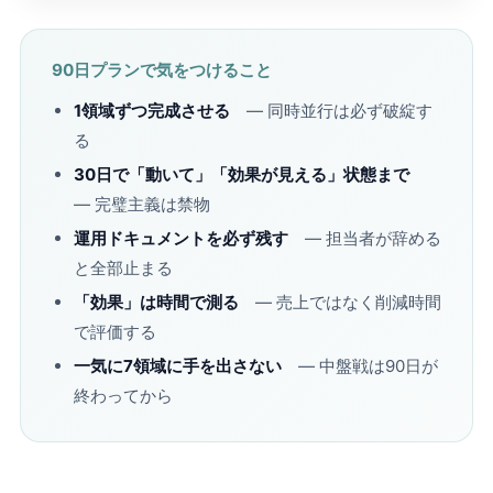
90日プランで気をつけること
1領域ずつ完成させる
― 同時並行は必ず破綻す
る
30日で「動いて」「効果が見える」状態まで
― 完璧主義は禁物
運用ドキュメントを必ず残す
― 担当者が辞める
と全部止まる
「効果」は時間で測る
― 売上ではなく削減時間
で評価する
一気に7領域に手を出さない
― 中盤戦は90日が
終わってから