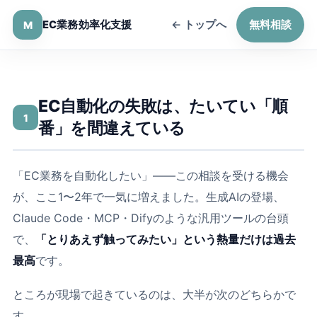
← トップへ
無料相談
EC業務効率化支援
M
EC自動化の失敗は、たいてい「順
1
番」を間違えている
「EC業務を自動化したい」――この相談を受ける機会
が、ここ1〜2年で一気に増えました。生成AIの登場、
Claude Code・MCP・Difyのような汎用ツールの台頭
で、
「とりあえず触ってみたい」という熱量だけは過去
最高
です。
ところが現場で起きているのは、大半が次のどちらかで
す。