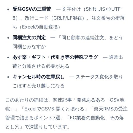
受注CSVの三重苦
― 文字化け（Shift_JIS↔UTF-
8）、改行コード（CRLF/LF混在）、注文番号の桁落
ち（Excelの自動変換）
同梱注文の判定
― 「同じ顧客の連続注文」をどう
同梱とみなすか
あす楽・ギフト・代引き等の特殊フラグ
― 通常出
荷と分岐させる必要がある
キャンセル時の在庫戻し
― ステータス変化を取り
こぼすと売り越しになる
このあたりの詳細は、関連記事「
開発あるある「CSV地
獄」
」「
ExcelでCSVを開くと壊れる
」「
楽天RMSの受注
管理で詰まるポイント7選
」「
EC業務の自動化、その落
とし穴
」で深掘りしています。