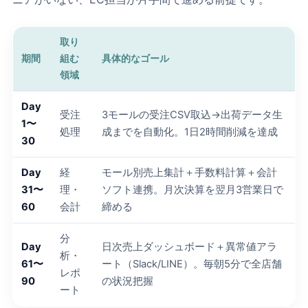
取り
期間
組む
具体的なゴール
領域
Day
受注
3モールの受注CSV取込→出荷データ生
1〜
処理
成までを自動化。1日2時間削減を達成
30
Day
経
モール別売上集計＋手数料計算＋会計
31〜
理・
ソフト連携。月次決算を翌月3営業日で
60
会計
締める
分
Day
日次売上ダッシュボード＋異常値アラ
析・
61〜
ート（Slack/LINE）。毎朝5分で全店舗
レポ
90
の状況把握
ート