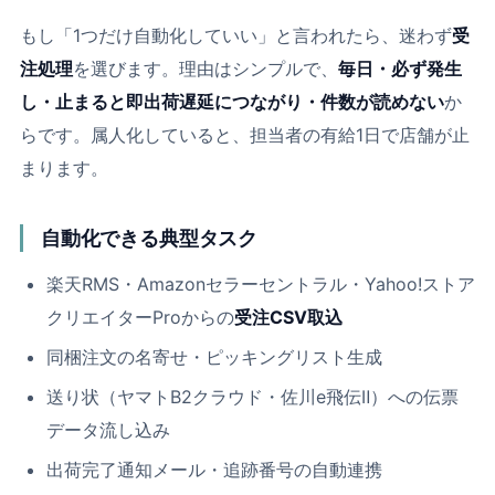
もし「1つだけ自動化していい」と言われたら、迷わず
受
注処理
を選びます。理由はシンプルで、
毎日・必ず発生
し・止まると即出荷遅延につながり・件数が読めない
か
らです。属人化していると、担当者の有給1日で店舗が止
まります。
自動化できる典型タスク
楽天RMS・Amazonセラーセントラル・Yahoo!ストア
クリエイターProからの
受注CSV取込
同梱注文の名寄せ・ピッキングリスト生成
送り状（ヤマトB2クラウド・佐川e飛伝Ⅱ）への伝票
データ流し込み
出荷完了通知メール・追跡番号の自動連携