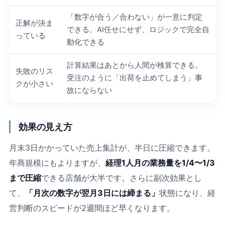
「数字が合う／合わない」が一意に判定
正解が決ま
できる。AI任せにせず、ロジックで完全自
っている
動化できる
計算結果はあとから人間が検算できる。
失敗のリス
受注のように「出荷を止めてしまう」事
クが小さい
故にならない
効果の見え方
月末3日かかっていた売上集計が、半日に圧縮できます。
年商規模にもよりますが、
経理1人月の業務量を1/4〜1/3
まで圧縮
できる店舗が大半です。さらに副次効果とし
て、
「月次の数字が翌月3日には締まる」
状態になり、経
営判断のスピードが2週間ほど早くなります。