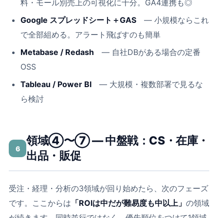
料・モール別売上の可視化に十分。GA4連携も◎
Google スプレッドシート＋GAS
― 小規模ならこれ
で全部組める。アラート飛ばすのも簡単
Metabase / Redash
― 自社DBがある場合の定番
OSS
Tableau / Power BI
― 大規模・複数部署で見るな
ら検討
領域④〜⑦ ― 中盤戦：CS・在庫・
6
出品・販促
受注・経理・分析の3領域が回り始めたら、次のフェーズ
です。ここからは
「ROIは中だが難易度も中以上」
の領域
が続きます。同時並行ではなく、優先順位をつけて1領域