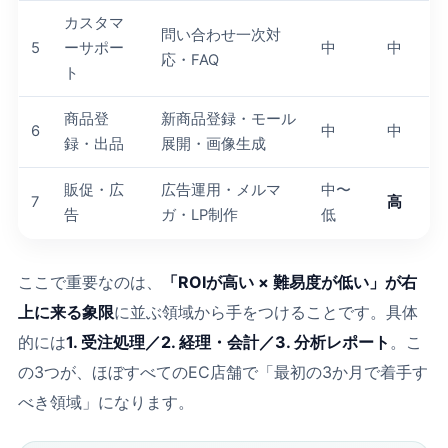
カスタマ
問い合わせ一次対
5
ーサポー
中
中
応・FAQ
ト
商品登
新商品登録・モール
6
中
中
録・出品
展開・画像生成
販促・広
広告運用・メルマ
中〜
7
高
告
ガ・LP制作
低
ここで重要なのは、
「ROIが高い × 難易度が低い」が右
上に来る象限
に並ぶ領域から手をつけることです。具体
的には
1. 受注処理／2. 経理・会計／3. 分析レポート
。こ
の3つが、ほぼすべてのEC店舗で「最初の3か月で着手す
べき領域」になります。