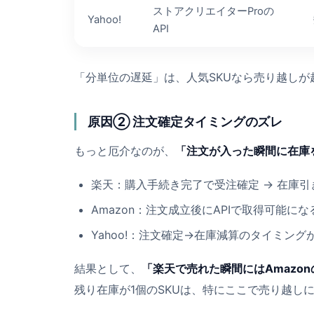
ストアクリエイターProの
Yahoo!
API
「分単位の遅延」は、人気SKUなら売り越しが
原因② 注文確定タイミングのズレ
もっと厄介なのが、
「注文が入った瞬間に在庫
楽天：購入手続き完了で受注確定 → 在庫引
Amazon：注文成立後にAPIで取得可能に
Yahoo!：注文確定→在庫減算のタイミン
結果として、
「楽天で売れた瞬間にはAmazo
残り在庫が1個のSKUは、特にここで売り越し