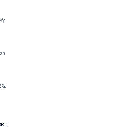
かな
on
状況
KU