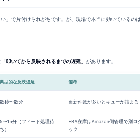
が遅い」で片付けられがちです。が、現場で本当に効いているの
は
「叩いてから反映されるまでの遅延」
があります。
典型的な反映遅延
備考
数秒〜数分
更新件数が多いとキューが詰まる
5〜15分（フィード処理待
FBA在庫はAmazon側管理で別ロ
ち）
ック