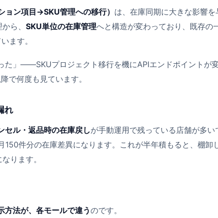
ション項目→SKU管理への移行）
は、在庫同期に大きな影響を
管理から、
SKU単位の在庫管理
へと構造が変わっており、既存の
ています。
た」――SKUプロジェクト移行を機にAPIエンドポイントが
以降で何度も見ています。
漏れ
ンセル・返品時の在庫戻し
が手動運用で残っている店舗が多い
月150件分の在庫差異になります。これが半年積もると、棚卸
になります。
示方法が、各モールで違う
のです。