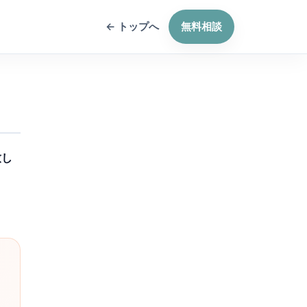
← トップへ
無料相談
致し