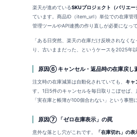
楽天が進めている
SKUプロジェクト（バリエー
ています。商品ID（item_url）単位での在庫
管理ツールやAPI連携の作り直しが必要になっ
「ある日突然、楽天の在庫だけ反映されなくなっ
り、古いままだった、というケースを2025年
原因⑥ キャンセル・返品時の在庫戻し
注文時の在庫減算は自動化されていても、
キャ
す。1日5件のキャンセルを毎日取りこぼせば、
「実在庫と帳簿が100個合わない」という事態
原因⑦ 「ゼロ在庫表示」の罠
意外な落とし穴がこれです。
「在庫切れ」の表