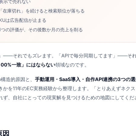
表示で売れない
に「在庫切れ」を続けると検索順位が落ちる
KUは広告配信が止まる
1つの評価が、その後数か月の売上を削る
」――それでもズレます。「APIで毎分同期してます」――そ
00%一致」にはならない
領域なのです。
の構造的原因と、
手動運用・SaaS導入・自作API連携の3つの
かを11年のEC実務経験から整理します。「とりあえずネクス
れず、自社にとっての現実解を見つけるための地図にしてくだ
原因